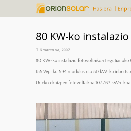
Hasiera
Enpr
80 KW-ko instalazio
6 martxoa, 2007
80 KW-ko instalazio fotovoltaikoa Legutianoko (
155 Wp-ko 594 moduluk eta 80 kW-ko inbertsore
Urteko ekoizpen fotovoltaikoa 107.763 kWh-koa