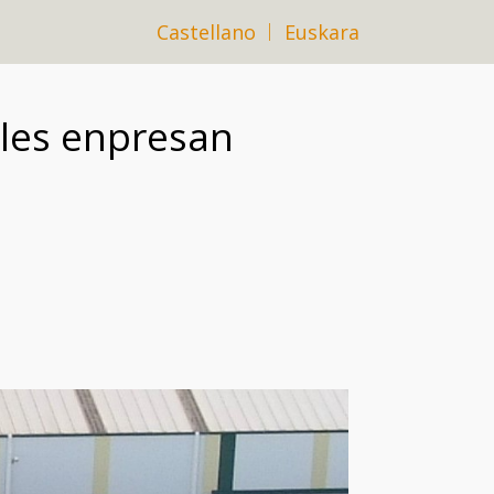
Castellano
Euskara
ales enpresan