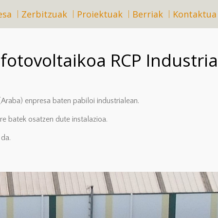
esa
Zerbitzuak
Proiektuak
Berriak
Kontaktua
 fotovoltaikoa RCP Industri
Araba) enpresa baten pabiloi industrialean.
 batek osatzen dute instalazioa.
 da.