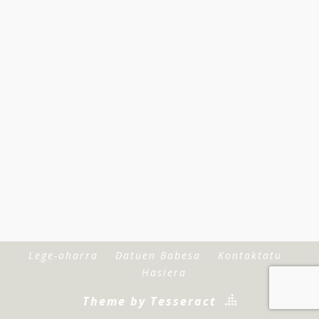
Lege-oharra
Datuen Babesa
Kontaktatu
Hasiera
Theme by Tesseract