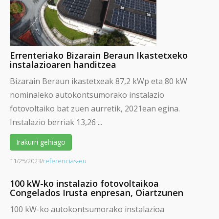
Errenteriako Bizarain Beraun Ikastetxeko
instalazioaren handitzea
Bizarain Beraun ikastetxeak 87,2 kWp eta 80 kW
nominaleko autokontsumorako instalazio
fotovoltaiko bat zuen aurretik, 2021ean egina.
Instalazio berriak 13,26 ...
Irakurri gehiago
11/25/2023
/
referencias-eu
100 kW-ko instalazio fotovoltaikoa
Congelados Irusta enpresan, Oiartzunen
100 kW-ko autokontsumorako instalazioa