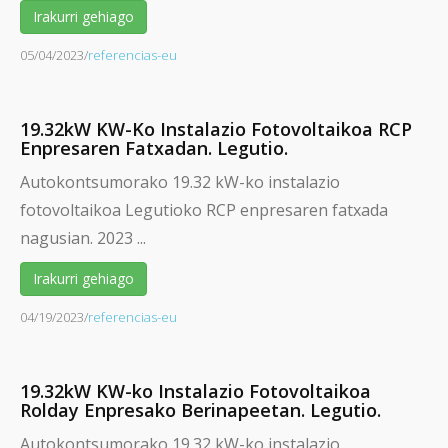
Irakurri gehiago
05/04/2023
/
referencias-eu
19.32kW KW-Ko Instalazio Fotovoltaikoa RCP
Enpresaren Fatxadan. Legutio.
Autokontsumorako 19.32 kW-ko instalazio
fotovoltaikoa Legutioko RCP enpresaren fatxada
nagusian. 2023 ...
Irakurri gehiago
04/19/2023
/
referencias-eu
19.32kW KW-ko Instalazio Fotovoltaikoa
Rolday Enpresako Berinapeetan. Legutio.
Autokontsumorako 19.32 kW-ko instalazio