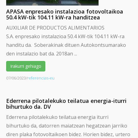
APASA enpresako instalazioa fotovoltaikoa
50.4 kW-tik 104.11 kW-ra handitzea
AUXILIAR DE PRODUCTOS ALIMENTARIOS
S.A. enpresako instalazioa 50.4 kW-tik 104.11 kW-ra
handitu da. Soberakinak dituen Autokontsumarako
den instalazio bat da. 2018an ...
Irakurri gehiago
07/06/2023
/
referencias-eu
Ederrena pilotalekuko teilatua energia-iturri
bihurtuko da. DV
Ederrena pilotalekuko teilatua energia iturri
bihurtuko da, datorren maiatzean hegatzean jarriko
diren plaka fotovoltaikoen bidez. Horien bidez, urtero