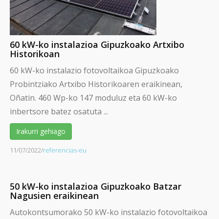
60 kW-ko instalazioa Gipuzkoako Artxibo
Historikoan
60 kW-ko instalazio fotovoltaikoa Gipuzkoako
Probintziako Artxibo Historikoaren eraikinean,
Oñatin. 460 Wp-ko 147 moduluz eta 60 kW-ko
inbertsore batez osatuta ...
Irakurri gehiago
11/07/2022
/
referencias-eu
50 kW-ko instalazioa Gipuzkoako Batzar
Nagusien eraikinean
Autokontsumorako 50 kW-ko instalazio fotovoltaikoa