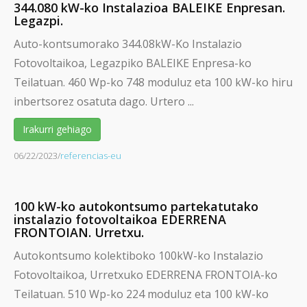
344.080 kW-ko Instalazioa BALEIKE Enpresan.
Legazpi.
Auto-kontsumorako 344.08kW-Ko Instalazio
Fotovoltaikoa, Legazpiko BALEIKE Enpresa-ko
Teilatuan. 460 Wp-ko 748 moduluz eta 100 kW-ko hiru
inbertsorez osatuta dago. Urtero ...
Irakurri gehiago
06/22/2023
/
referencias-eu
100 kW-ko autokontsumo partekatutako
instalazio fotovoltaikoa EDERRENA
FRONTOIAN. Urretxu.
Autokontsumo kolektiboko 100kW-ko Instalazio
Fotovoltaikoa, Urretxuko EDERRENA FRONTOIA-ko
Teilatuan. 510 Wp-ko 224 moduluz eta 100 kW-ko