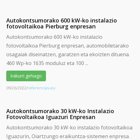
Autokontsumorako 600 kW-ko instalazio
fotovoltaikoa Pierburg enpresan
Autokontsumorako 600 kW-ko instalazio
fotovoltaikoa Pierburg enpresan, automobiletarako
osagaiak diseinatzen, garatzen eta ekoizten dituena.
460 Wp-ko 1635 moduluz eta 100 ...
Irakurri gehiago
09/26/2022
/
referencias-eu
Autokontsumorako 30 kW-ko Instalazio
Fotovoltaikoa Iguazuri Enpresan
Autokontsumorako 30 kW-ko instalazio fotovoltaikoa
Iguazurin, Oiartzungo eraikuntza-sistemen enpresa.