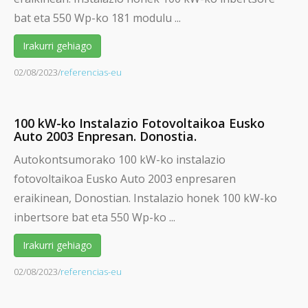
bat eta 550 Wp-ko 181 modulu ...
Irakurri gehiago
02/08/2023
/
referencias-eu
100 kW-ko Instalazio Fotovoltaikoa Eusko
Auto 2003 Enpresan. Donostia.
Autokontsumorako 100 kW-ko instalazio
fotovoltaikoa Eusko Auto 2003 enpresaren
eraikinean, Donostian. Instalazio honek 100 kW-ko
inbertsore bat eta 550 Wp-ko ...
Irakurri gehiago
02/08/2023
/
referencias-eu