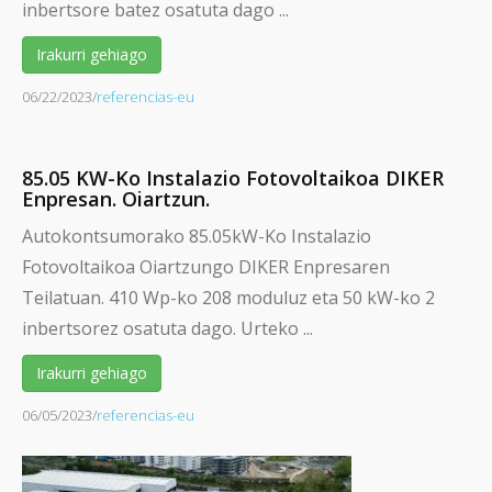
inbertsore batez osatuta dago ...
Irakurri gehiago
06/22/2023
/
referencias-eu
85.05 KW-Ko Instalazio Fotovoltaikoa DIKER
Enpresan. Oiartzun.
Autokontsumorako 85.05kW-Ko Instalazio
Fotovoltaikoa Oiartzungo DIKER Enpresaren
Teilatuan. 410 Wp-ko 208 moduluz eta 50 kW-ko 2
inbertsorez osatuta dago. Urteko ...
Irakurri gehiago
06/05/2023
/
referencias-eu