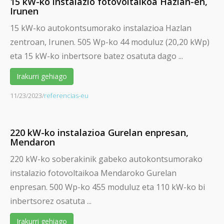
15 kW-ko instalazio fotovoltaikoa Hazlan-en,
Irunen
15 kW-ko autokontsumorako instalazioa Hazlan
zentroan, Irunen. 505 Wp-ko 44 moduluz (20,20 kWp)
eta 15 kW-ko inbertsore batez osatuta dago ...
Irakurri gehiago
11/23/2023
/
referencias-eu
220 kW-ko instalazioa Gurelan enpresan,
Mendaron
220 kW-ko soberakinik gabeko autokontsumorako
instalazio fotovoltaikoa Mendaroko Gurelan
enpresan. 500 Wp-ko 455 moduluz eta 110 kW-ko bi
inbertsorez osatuta ...
Irakurri gehiago