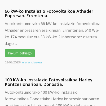
66 kW-ko Instalazio Fotovoltaikoa Athader
Enpresan. Errenteria.
Autokontsumorako 66 kW-ko instalazio fotovoltaikoa
Athader enpresaren eraikinean, Errenterian. 510 Wp-
ko 174 moduluz eta 33 kW-ko 2 inbertsorez osatuta
dago ...
Irakurri gehiago
02/08/2023
/
referencias-eu
100 kW-ko Instalazio Fotovoltaikoa Harley
Kontzesionarioan. Donostia.
Autokontsumorako 100 kW-ko instalazio
fotovoltaikoa Donostiako Harley kontzesionarioaren
eraikinean. Instalazio honek 100 kW-ko inbertsore