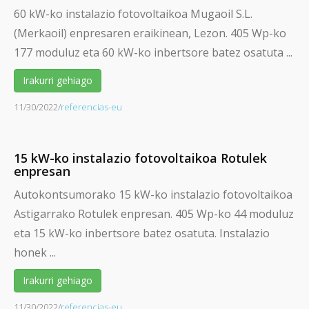
60 kW-ko instalazio fotovoltaikoa Mugaoil S.L.
(Merkaoil) enpresaren eraikinean, Lezon. 405 Wp-ko
177 moduluz eta 60 kW-ko inbertsore batez osatuta ...
Irakurri gehiago
11/30/2022
/
referencias-eu
15 kW-ko instalazio fotovoltaikoa Rotulek
enpresan
Autokontsumorako 15 kW-ko instalazio fotovoltaikoa
Astigarrako Rotulek enpresan. 405 Wp-ko 44 moduluz
eta 15 kW-ko inbertsore batez osatuta. Instalazio
honek ...
Irakurri gehiago
11/30/2022
/
referencias-eu