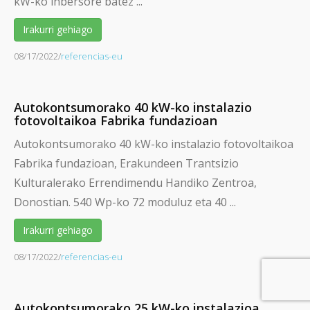
kW-ko inbersore batez ...
Irakurri gehiago
08/17/2022
/
referencias-eu
Autokontsumorako 40 kW-ko instalazio
fotovoltaikoa Fabrika fundazioan
Autokontsumorako 40 kW-ko instalazio fotovoltaikoa
Fabrika fundazioan, Erakundeen Trantsizio
Kulturalerako Errendimendu Handiko Zentroa,
Donostian. 540 Wp-ko 72 moduluz eta 40 ...
Irakurri gehiago
08/17/2022
/
referencias-eu
Autokontsumorako 25 kW-ko instalazioa