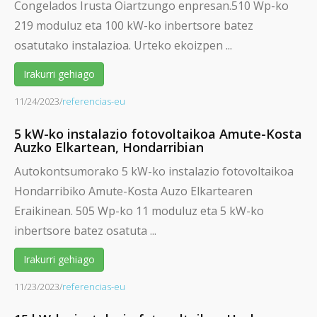
Congelados Irusta Oiartzungo enpresan.510 Wp-ko
219 moduluz eta 100 kW-ko inbertsore batez
osatutako instalazioa. Urteko ekoizpen ...
Irakurri gehiago
11/24/2023
/
referencias-eu
5 kW-ko instalazio fotovoltaikoa Amute-Kosta
Auzko Elkartean, Hondarribian
Autokontsumorako 5 kW-ko instalazio fotovoltaikoa
Hondarribiko Amute-Kosta Auzo Elkartearen
Eraikinean. 505 Wp-ko 11 moduluz eta 5 kW-ko
inbertsore batez osatuta ...
Irakurri gehiago
11/23/2023
/
referencias-eu