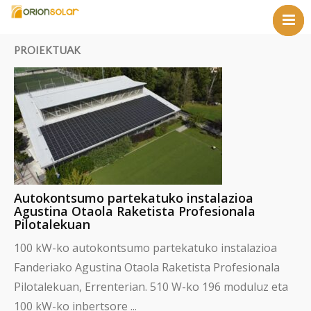
Castellan
Hasiera
Euskara
PROIEKTUAK
Enpresa
Zerbitzuak
Proiektuak
Berriak
Kontaktua
Autokontsumo partekatuko instalazioa
Agustina Otaola Raketista Profesionala
Pilotalekuan
100 kW-ko autokontsumo partekatuko instalazioa
Fanderiako Agustina Otaola Raketista Profesionala
Pilotalekuan, Errenterian. 510 W-ko 196 moduluz eta
100 kW-ko inbertsore ...