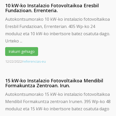
10 kW-ko Instalazio Fotovoltaikoa Eresbil
Fundazioan. Errenteria.
Autokontsumorako 10 kW-ko instalazio fotovoltaikoa
Eresbil Fundazioan, Errenterian. 405 Wp-ko 24
moduluz eta 10 kW-ko inbertsore batez osatuta dago.
Urteko ...
Irakurri gehiago
12/22/2022
/
referencias-eu
15 kW-ko Instalazio Fotovoltaikoa Mendibil
Formakuntza Zentroan. Irun.
Autokontsumorako 15 kW-ko instalazio fotovoltaikoa
Mendibil Formakuntza zentroan Irunen. 395 Wp-ko 48
moduluz eta 15 kW-ko inbertsore batez osatuta dago