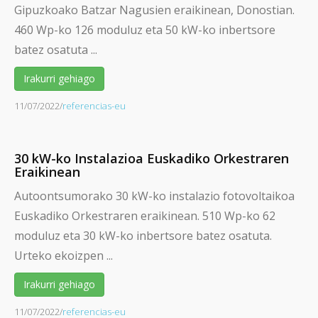
Gipuzkoako Batzar Nagusien eraikinean, Donostian.
460 Wp-ko 126 moduluz eta 50 kW-ko inbertsore
batez osatuta ...
Irakurri gehiago
11/07/2022
/
referencias-eu
30 kW-ko Instalazioa Euskadiko Orkestraren
Eraikinean
Autoontsumorako 30 kW-ko instalazio fotovoltaikoa
Euskadiko Orkestraren eraikinean. 510 Wp-ko 62
moduluz eta 30 kW-ko inbertsore batez osatuta.
Urteko ekoizpen ...
Irakurri gehiago
11/07/2022
/
referencias-eu