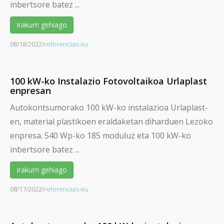
inbertsore batez ...
Irakurri gehiago
08/18/2022
/
referencias-eu
100 kW-ko Instalazio Fotovoltaikoa Urlaplast
enpresan
Autokontsumorako 100 kW-ko instalazioa Urlaplast-
en, material plastikoen eraldaketan diharduen Lezoko
enpresa. 540 Wp-ko 185 moduluz eta 100 kW-ko
inbertsore batez ...
Irakurri gehiago
08/17/2022
/
referencias-eu