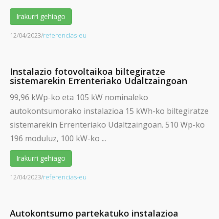
Irakurri gehiago
12/04/2023
/
referencias-eu
Instalazio fotovoltaikoa biltegiratze
sistemarekin Errenteriako Udaltzaingoan
99,96 kWp-ko eta 105 kW nominaleko
autokontsumorako instalazioa 15 kWh-ko biltegiratze
sistemarekin Errenteriako Udaltzaingoan. 510 Wp-ko
196 moduluz, 100 kW-ko ...
Irakurri gehiago
12/04/2023
/
referencias-eu
Autokontsumo partekatuko instalazioa