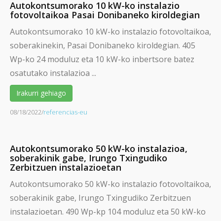
Autokontsumorako 10 kW-ko instalazio
fotovoltaikoa Pasai Donibaneko kiroldegian
Autokontsumorako 10 kW-ko instalazio fotovoltaikoa,
soberakinekin, Pasai Donibaneko kiroldegian. 405
Wp-ko 24 moduluz eta 10 kW-ko inbertsore batez
osatutako instalazioa ...
Irakurri gehiago
08/18/2022
/
referencias-eu
Autokontsumorako 50 kW-ko instalazioa,
soberakinik gabe, Irungo Txingudiko
Zerbitzuen instalazioetan
Autokontsumorako 50 kW-ko instalazio fotovoltaikoa,
soberakinik gabe, Irungo Txingudiko Zerbitzuen
instalazioetan. 490 Wp-kp 104 moduluz eta 50 kW-ko