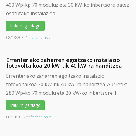
400 Wp-kp 70 moduluz eta 30 kW-ko inbertsore batez
osatutako instalazioa ...
Irakurri gehiago
08/18/2022
/
referencias-eu
Errenteriako zaharren egoitzako instalazio
fotovoltaikoa 20 kW-tik 40 kW-ra handitzea
Errenteriako zaharren egoitzako instalazio
fotovoltaikoa 20 kW-tik 40 kW-ra handitzea. Aurretik:
280 Wp-ko 70 modulu eta 20 kW-ko inbertsore 1 ...
Irakurri gehiago
08/18/2022
/
referencias-eu