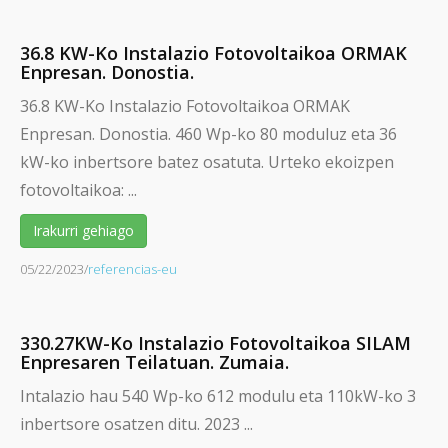
36.8 KW-Ko Instalazio Fotovoltaikoa ORMAK
Enpresan. Donostia.
36.8 KW-Ko Instalazio Fotovoltaikoa ORMAK
Enpresan. Donostia. 460 Wp-ko 80 moduluz eta 36
kW-ko inbertsore batez osatuta. Urteko ekoizpen
fotovoltaikoa: ...
Irakurri gehiago
05/22/2023
/
referencias-eu
330.27KW-Ko Instalazio Fotovoltaikoa SILAM
Enpresaren Teilatuan. Zumaia.
Intalazio hau 540 Wp-ko 612 modulu eta 110kW-ko 3
inbertsore osatzen ditu. 2023 ...