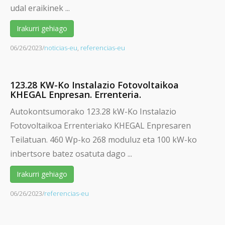
udal eraikinek ...
Irakurri gehiago
06/26/2023
/
noticias-eu
,
referencias-eu
123.28 KW-Ko Instalazio Fotovoltaikoa
KHEGAL Enpresan. Errenteria.
Autokontsumorako 123.28 kW-Ko Instalazio
Fotovoltaikoa Errenteriako KHEGAL Enpresaren
Teilatuan. 460 Wp-ko 268 moduluz eta 100 kW-ko
inbertsore batez osatuta dago ...
Irakurri gehiago
06/26/2023
/
referencias-eu