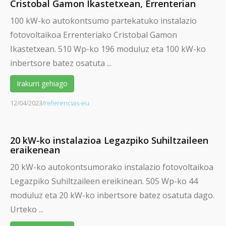
Cristobal Gamon Ikastetxean, Errenterian
100 kW-ko autokontsumo partekatuko instalazio
fotovoltaikoa Errenteriako Cristobal Gamon
Ikastetxean. 510 Wp-ko 196 moduluz eta 100 kW-ko
inbertsore batez osatuta ...
Irakurri gehiago
12/04/2023
/
referencias-eu
20 kW-ko instalazioa Legazpiko Suhiltzaileen
eraikenean
20 kW-ko autokontsumorako instalazio fotovoltaikoa
Legazpiko Suhiltzaileen ereikinean. 505 Wp-ko 44
moduluz eta 20 kW-ko inbertsore batez osatuta dago.
Urteko ...