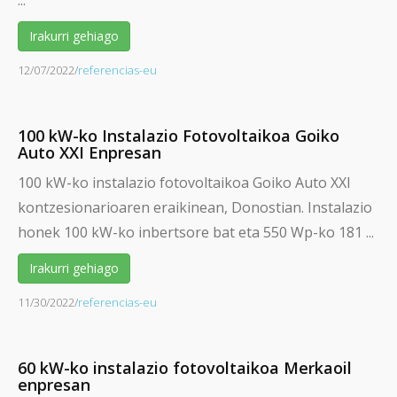
...
Irakurri gehiago
12/07/2022
/
referencias-eu
100 kW-ko Instalazio Fotovoltaikoa Goiko
Auto XXI Enpresan
100 kW-ko instalazio fotovoltaikoa Goiko Auto XXI
kontzesionarioaren eraikinean, Donostian. Instalazio
honek 100 kW-ko inbertsore bat eta 550 Wp-ko 181 ...
Irakurri gehiago
11/30/2022
/
referencias-eu
60 kW-ko instalazio fotovoltaikoa Merkaoil
enpresan