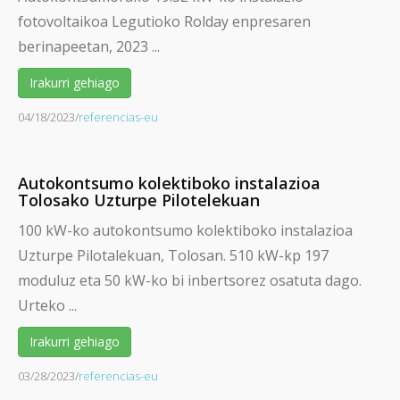
fotovoltaikoa Legutioko Rolday enpresaren
berinapeetan, 2023 ...
Irakurri gehiago
04/18/2023
/
referencias-eu
Autokontsumo kolektiboko instalazioa
Tolosako Uzturpe Pilotelekuan
100 kW-ko autokontsumo kolektiboko instalazioa
Uzturpe Pilotalekuan, Tolosan. 510 kW-kp 197
moduluz eta 50 kW-ko bi inbertsorez osatuta dago.
Urteko ...
Irakurri gehiago
03/28/2023
/
referencias-eu