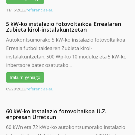
11/16/2023
/
referencias-eu
5 kW-ko instalazio fotovoltaikoa Errealaren
Zubieta kirol-instalakuntzetan
Autokontsumorako 5 kW-ko instalazio fotovoltaikoa
Erreala futbol taldearen Zubieta kirol-
instalakuntzetan. 500 Wp-ko 10 moduluz eta 5 kW-ko
inbertsore batez osatutako ...
Irakurri gehiago
09/28/2023
/
referencias-eu
60 kW-ko instalazio fotovoltaikoa U.Z.
enpresan Urretxun
60 kWn eta 72 kWp-ko autokontsumorako instalazio