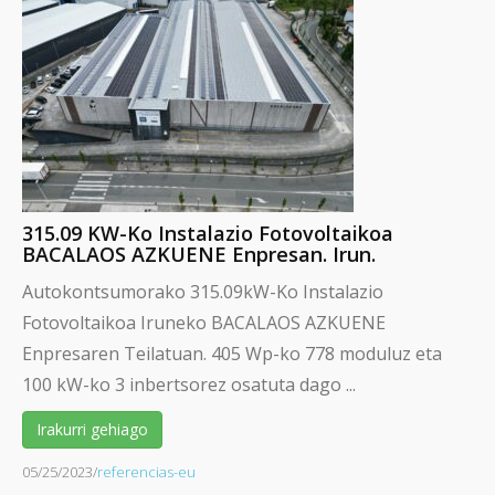
315.09 KW-Ko Instalazio Fotovoltaikoa
BACALAOS AZKUENE Enpresan. Irun.
Autokontsumorako 315.09kW-Ko Instalazio
Fotovoltaikoa Iruneko BACALAOS AZKUENE
Enpresaren Teilatuan. 405 Wp-ko 778 moduluz eta
100 kW-ko 3 inbertsorez osatuta dago ...
Irakurri gehiago
05/25/2023
/
referencias-eu