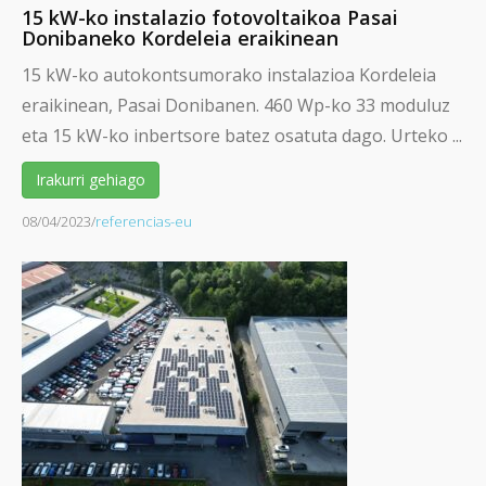
15 kW-ko instalazio fotovoltaikoa Pasai
Donibaneko Kordeleia eraikinean
15 kW-ko autokontsumorako instalazioa Kordeleia
eraikinean, Pasai Donibanen. 460 Wp-ko 33 moduluz
eta 15 kW-ko inbertsore batez osatuta dago. Urteko ...
Irakurri gehiago
08/04/2023
/
referencias-eu