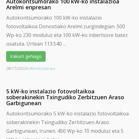
Autokontsumorako 100 kW-ko instalazioa
Arelmi enpresan
Autokontsumorako 100 kW-ko instalazio
fotovoltaikoa Donostiako Arelmi zurgindegian. 500
Wp-ko 230 moduluz eta 100 kW-ko inbertsore batez
osatuta. Urtean 113.540 ...
Irakurri gehiago
08/17/2022
/
referencias-eu
5 kW-ko instalazio fotovoltaikoa
soberakinekin Txingudiko Zerbitzuen Araso
Garbigunean
Autokontsumorako 5 kW-ko instalazio fotovoltaikoa
soberakinekin Txingudiko Zerbitzuen Araso
Garbigunean, Irunen. 450 Wp-ko 10 moduluz eta 5