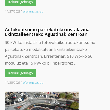
Irakurri gehiago
11/27/2023
/
referencias-eu
Autokontsumo partekatuko instalazioa
Ekintzaileentzako Agustinak Zentroan
30 kW-ko instalazio fotovoltaikoa autokontsumo
partekatuko modalitatean Ekintzaileentzako
Agustinak Zentroan, Errenterian. 510 Wp-ko 56
moduluz eta 15 kW-ko bi inbertsorez ...
Irakurri gehiago
11/25/2023
/
referencias-eu