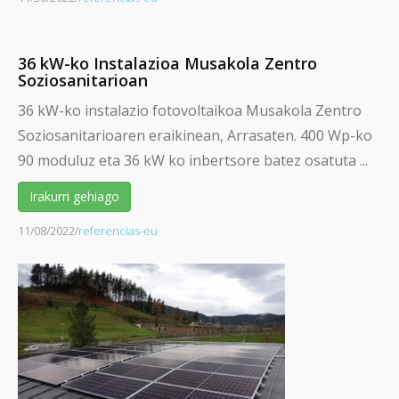
36 kW-ko Instalazioa Musakola Zentro
Soziosanitarioan
36 kW-ko instalazio fotovoltaikoa Musakola Zentro
Soziosanitarioaren eraikinean, Arrasaten. 400 Wp-ko
90 moduluz eta 36 kW ko inbertsore batez osatuta ...
Irakurri gehiago
11/08/2022
/
referencias-eu