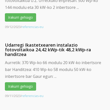
fotovoltaikoa U.Z. Urretxuko enpresan. 500 Wp-ko
144 modulu eta 30 kW-ko 2 inbertsore ...
Irakurri gehiago
09/12/2023
/
referencias-eu
Udarregi Ikastetxearen instalazio
fotovoltaikoa 24,42 kWp-tik 48,2 kWp-ra
handitzea
Aurretik: 370 Wp-ko 66 modulu 20 kW-ko inbertsore
bar Handitzea: 410 Wp-ko 58 modulu 50 kW-ko
inbertsore bar Gaur egun: ...
Irakurri gehiago
09/11/2023
/
referencias-eu