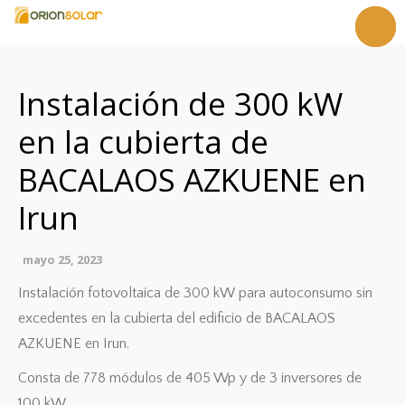
Castellan
Inicio
Euskara
Empresa
Instalación de 300 kW
Servicios
en la cubierta de
Referencias
Noticias
BACALAOS AZKUENE en
Contacto
Irun
mayo 25, 2023
Instalación fotovoltaica de 300 kW para autoconsumo sin
excedentes en la cubierta del edificio de BACALAOS
AZKUENE en Irun.
Consta de 778 módulos de 405 Wp y de 3 inversores de
100 kW.